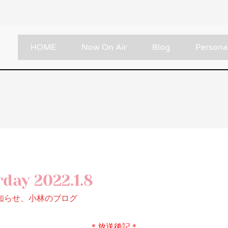
HOME
Now On Air
Blog
Personal
day 2022.1.8
知らせ
、
小林のブログ
＊放送後記＊