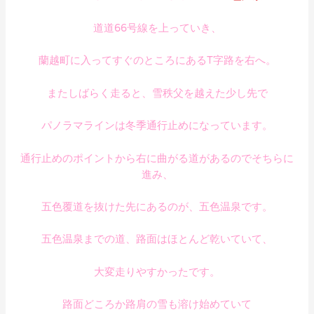
道道66号線を上っていき、
蘭越町に入ってすぐのところにあるT字路を右へ。
またしばらく走ると、雪秩父を越えた少し先で
パノラマラインは冬季通行止めになっています。
通行止めのポイントから右に曲がる道があるので
そちらに
進み、
五色覆道を抜けた先にあるのが、五色温泉です。
五色温泉までの道、路面はほとんど乾いていて、
大変走りやすかったです。
路面どころか路肩の雪も溶け始めていて