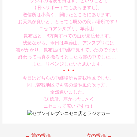
ラジオの電波を飛ばす、ということで
(旧ヘリポートでもありますし)、
送信所は小高く、開けたところにあります。
お天気が良いと、とっても眺めの良い場所です！
ニセコアンヌプリ、羊蹄山、
昆布岳と、3方向すべての山が見渡せます。
残念ながら、今日は羊蹄山、アンヌプリには
雲がかかり、昆布岳は中継中見えていたのですが、
終わって写真を撮ろうとしたら雲の中でした…。
また、リベンジしたいと思います。
＊＊＊
今日はどちらの中継場所も曽我地区でした。
同じ曽我地区でも雪の量や風の吹き方、
全然違いました。
(送信所、寒かった…> <)
ニセコって広いですね！
←
前の投稿
次の投稿
→