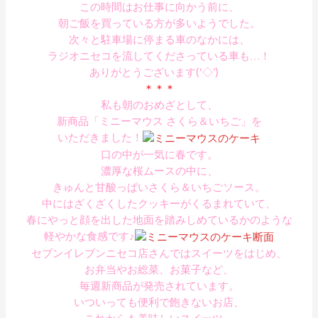
この時間はお仕事に向かう前に、
朝ご飯を買っている方が多いようでした。
次々と駐車場に停まる車のなかには、
ラジオニセコを流してくださっている車も…！
ありがとうございます(‘◇’)ゞ
＊＊＊
私も朝のおめざとして、
新商品「ミニーマウス さくら＆いちご」を
いただきました！
口の中が一気に春です。
濃厚な桜ムースの中に、
きゅんと甘酸っぱいさくら＆いちごソース。
中にはざくざくしたクッキーがくるまれていて、
春にやっと顔を出した地面を踏みしめているかのような
軽やかな食感です♪
セブンイレブンニセコ店さんではスイーツをはじめ、
お弁当やお総菜、お菓子など、
毎週新商品が発売されています。
いついっても便利で飽きないお店、