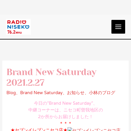
Brand New Saturday
2021.2.27
Blog
、
Brand New Saturday
、
お知らせ
、
小林のブログ
今日の”Brand New Saturday”、
中継コーナーは、ニセコ町曽我地区の
2か所からお届けしました！
＊＊＊
★セブンイレブンニセコ店★