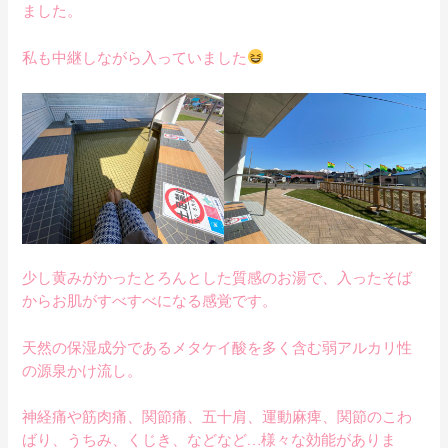
ました。
私も中継しながら入っていました
少し黄みがかったとろんとした質感のお湯で、入ったそば
からお肌がすべすべになる感覚です。
天然の保湿成分であるメタケイ酸を多く含む弱アルカリ性
の源泉かけ流し。
神経痛や筋肉痛、関節痛、五十肩、運動麻痺、関節のこわ
ばり、うちみ、くじき、などなど…様々な効能がありま