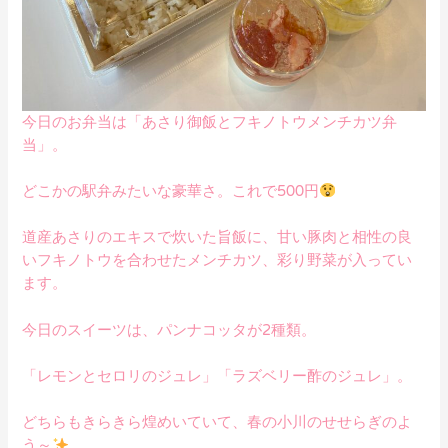
今日のお弁当は「あさり御飯とフキノトウメンチカツ弁
当」。
どこかの駅弁みたいな豪華さ。これで500円
道産あさりのエキスで炊いた旨飯に、甘い豚肉と相性の良
いフキノトウを合わせたメンチカツ、彩り野菜が入ってい
ます。
今日のスイーツは、パンナコッタが2種類。
「レモンとセロリのジュレ」「ラズベリー酢のジュレ」。
どちらもきらきら煌めいていて、春の小川のせせらぎのよ
う～